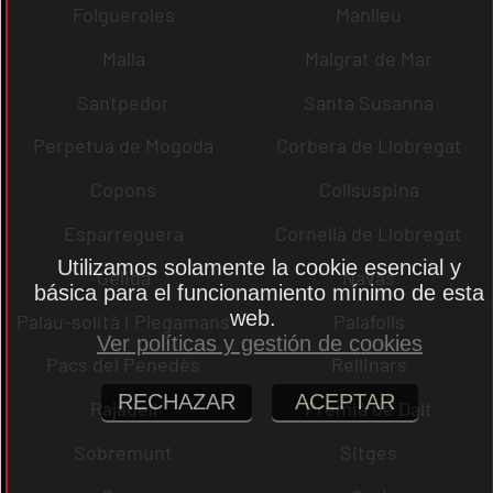
Folgueroles
Manlleu
Malla
Malgrat de Mar
Santpedor
Santa Susanna
Perpètua de Mogoda
Corbera de Llobregat
Copons
Collsuspina
Esparreguera
Cornellà de Llobregat
Utilizamos solamente la cookie esencial y
Gelida
Navas
básica para el funcionamiento mínimo de esta
web.
Palau-solità i Plegamans
Palafolls
Ver políticas y gestión de cookies
Pacs del Penedès
Rellinars
RECHAZAR
ACEPTAR
Rajadell
Premià de Dalt
Sobremunt
Sitges