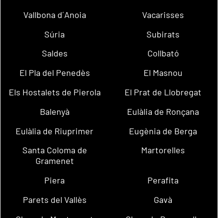
Vallbona d´Anoia
Vacarisses
Súria
Subirats
Saldes
Collbató
El Pla del Penedès
El Masnou
Els Hostalets de Pierola
El Prat de Llobregat
Balenyà
Eulàlia de Ronçana
Eulàlia de Riuprimer
Eugènia de Berga
Santa Coloma de
Martorelles
Gramenet
Piera
Perafita
Parets del Vallès
Gavà