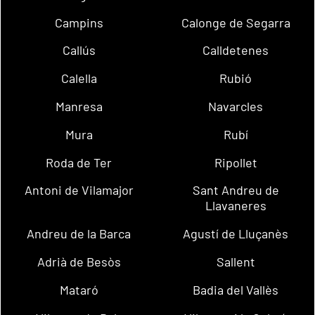
Campins
Calonge de Segarra
Callús
Calldetenes
Calella
Rubió
Manresa
Navarcles
Mura
Rubí
Roda de Ter
Ripollet
Antoni de Vilamajor
Sant Andreu de
Llavaneres
Andreu de la Barca
Agustí de Lluçanès
Adrià de Besòs
Sallent
Mataró
Badia del Vallès