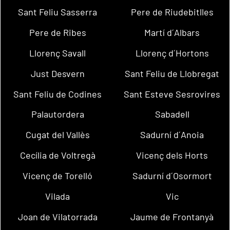
Sant Feliu Sasserra
Pere de Riudebitlles
Pere de Ribes
Martí d´Albars
Llorenç Savall
Llorenç d´Hortons
Just Desvern
Sant Feliu de Llobregat
Sant Feliu de Codines
Sant Esteve Sesrovires
Palautordera
Sabadell
Cugat del Vallès
Sadurní d´Anoia
Cecília de Voltregà
Vicenç dels Horts
Vicenç de Torelló
Sadurní d´Osormort
Vilada
Vic
Joan de Vilatorrada
Jaume de Frontanyà