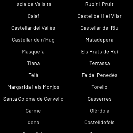
Iscle de Vallalta
Rupit i Pruit
Calaf
Castellbell i el Vilar
Castellar del Vallès
Castellar del Riu
Castellar de n´Hug
Matadepera
Masquefa
Els Prats de Rei
Tiana
Terrassa
Teià
Fe del Penedès
Margarida i els Monjos
Torelló
Santa Coloma de Cervelló
Casserres
Carme
Olèrdola
dena
Castelldefels