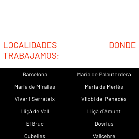
LOCALIDADES DONDE
TRABAJAMOS:
Barcelona
Maria de Palautordera
Maria de Miralles
Maria de Merlès
Viver i Serrateix
Vilobí del Penedès
Lliçà de Vall
Lliçà d´Amunt
El Bruc
Dosrius
Cubelles
Vallcebre