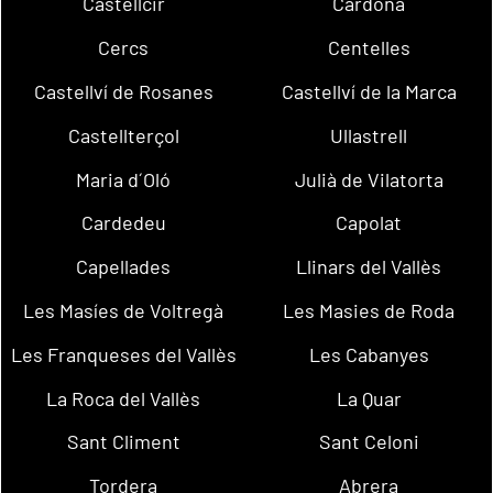
Castellcir
Cardona
Cercs
Centelles
Castellví de Rosanes
Castellví de la Marca
Castellterçol
Ullastrell
Maria d´Oló
Julià de Vilatorta
Cardedeu
Capolat
Capellades
Llinars del Vallès
Les Masíes de Voltregà
Les Masies de Roda
Les Franqueses del Vallès
Les Cabanyes
La Roca del Vallès
La Quar
Sant Climent
Sant Celoni
Tordera
Abrera