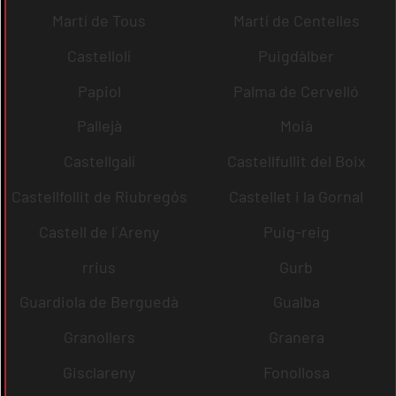
Martí de Tous
Martí de Centelles
Castellolí
Puigdàlber
Papiol
Palma de Cervelló
Pallejà
Moià
Castellgalí
Castellfullit del Boix
Castellfollit de Riubregós
Castellet i la Gornal
Castell de l´Areny
Puig-reig
rrius
Gurb
Guardiola de Berguedà
Gualba
Granollers
Granera
Gisclareny
Fonollosa