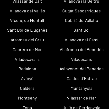
Vilassar de Dalt
Vilanova i la Geltrú
Vilanova del Vallès
Cugat Sesgarrigues
Vicenç de Montalt
Cebrià de Vallalta
Sant Boi de Lluçanès
Sant Boi
artomeu del Grau
Vilanova del Camí
Cabrera de Mar
Vilafranca del Penedès
Viladecavalls
Viladecans
Badalona
Avinyonet del Penedès
Avinyó
Caldes d´Estrac
Calders
Muntanyola
Montseny
Vilassar de Mar
Tona
Julià de Cerdanyola