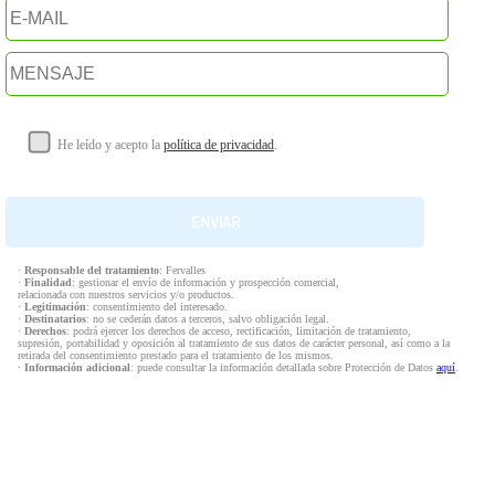
He leído y acepto la
política de privacidad
.
·
Responsable del tratamiento
: Fervalles
·
Finalidad
: gestionar el envío de información y prospección comercial,
relacionada con nuestros servicios y/o productos.
·
Legitimación
: consentimiento del interesado.
·
Destinatarios
: no se cederán datos a terceros, salvo obligación legal.
·
Derechos
: podrá ejercer los derechos de acceso, rectificación, limitación de tratamiento,
supresión, portabilidad y oposición al tratamiento de sus datos de carácter personal, así como a la
retirada del consentimiento prestado para el tratamiento de los mismos.
·
Información adicional
: puede consultar la información detallada sobre Protección de Datos
aquí
.