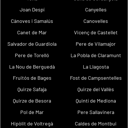
Joan Despí
Canyelles
Cànoves i Samalús
Canovelles
Canet de Mar
Vicenç de Castellet
Salvador de Guardiola
Pere de Vilamajor
Pere de Torelló
La Pobla de Claramunt
La Nou de Berguedà
La Llagosta
Fruitós de Bages
Fost de Campsentelles
Quirze Safaja
Quirze del Vallès
Quirze de Besora
Quintí de Mediona
Pol de Mar
Pere Sallavinera
Hipòlit de Voltregà
Caldes de Montbui