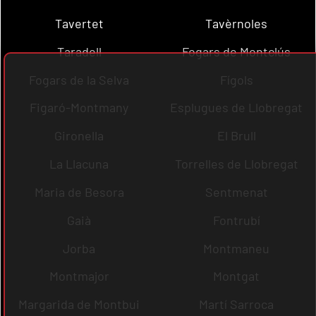
Tavertet
Tavèrnoles
Taradell
Fogars de Montclús
Fogars de la Selva
Fígols
Figaró-Montmany
Esplugues de Llobregat
Gironella
El Brull
La Llacuna
Torrelles de Llobregat
Maria de Besora
Sentmenat
Gaià
Fontrubí
Jorba
Montmaneu
Montmajor
Montgat
Margarida de Montbui
Martí Sarroca