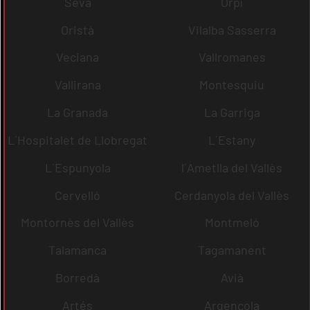
Seva
Orpí
Oristà
Vilalba Sasserra
Veciana
Vallromanes
Vallirana
Montesquiu
La Granada
La Garriga
L´Hospitalet de Llobregat
L´Estany
L´Espunyola
l´Ametlla del Vallès
Cervelló
Cerdanyola del Vallès
Montornès del Vallès
Montmeló
Talamanca
Tagamanent
Borredà
Avià
Artés
Argençola