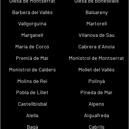
Olesa de Montserrat
Olesa de Bonesvalls
Barberà del Vallès
Balsareny
Vallgorguina
Martorell
Marganell
Vilanova de Sau
Maria de Corcó
Cabrera d´Anoia
Premià de Mar
Monistrol de Montserrat
Monistrol de Calders
Mollet del Vallès
Molins de Rei
Polinyà
Pobla de Lillet
Pineda de Mar
Castellbisbal
Alpens
Alella
Aiguafreda
Bagà
Cabrils