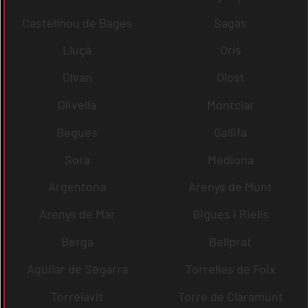
Castellnou de Bages
Sagàs
Lluçà
Orís
Olvan
Olost
Olivella
Montclar
Begues
Gallifa
Sora
Mediona
Argentona
Arenys de Munt
Arenys de Mar
Bigues i Riells
Berga
Bellprat
Aguilar de Segarra
Torrelles de Foix
Torrelavit
Torre de Claramunt